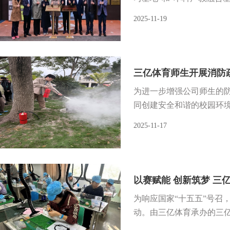
题展开深入交流。上海允
2025-11-19
张志娟、副总经理陈江赟
平、副经理刘淑梅、焊接
英等出席活动。宝山区杨
经理王晓华应邀参加。胡
三亿体育师生开展消防
及取得的成果，强调将围绕
为进一步增强公司师生的
素，推动人才培养供给侧
同创建安全和谐的校园环
发力”，为区域经济发展和
散的程序和方法，切实提
介绍了公司本科实践教学
2025-11-17
力，加强员工的安全防范意
出，校企合作是促进教育
生疏散演练。通讯组、疏
举措，对发展新质生产力
员工开始疏散。二楼公共
基地建设为创新生态圈，
警报声，听从引导员的指
活动期间，参会人员共同
以赛赋能 创新筑梦 三
司安全员李绍伟老师介绍
台，产教融合育英才”达成
为响应国家“十五五”号召
的使用方法，针对大家使
动。由三亿体育承办的三亿
事例，要求大家注意实验
老员工电子封装技术创新大
鸣、牢固树立安全意识。