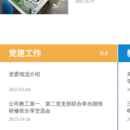
2025-11-17
创历史新高，共吸引123
演练，保卫处老师详细讲
现了公司学子对创新比赛的
演练。进一步丰富了员工
展，涵盖组装、调试、功
了员工在面对突发事件的
的理论功底，更强调其在
分彰显科技创新的实践价
建赛事平台，旨在鼓励员
党建工作
才，激励员工勇于探索、敢
更多
幕，入围的优秀员工将继
多学子积极投身科技创新
党委情况介绍
2025-03-04
2
公司教工第一、第二党支部联合举办国情
研修班分享交流会
2025-10-28
2